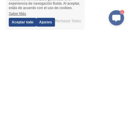
experiencia de navegación fluida. Al aceptar,
estás de acuerdo con el uso de cookies.
1
Saber Más
Rechazar Todos
Aceptar todo
Ajustes
Productos
Navegación
Martillo DTH
Sobre nosotros
Brocas DTH
Noticias
tubería de perforación
Servicio posventa
Sistema de carcasa 
Exhibición
excéntrica
Solicitud
Sistema de revestimiento con 
Contáctenos
brocas anulares
Martillo RC
Broca RC