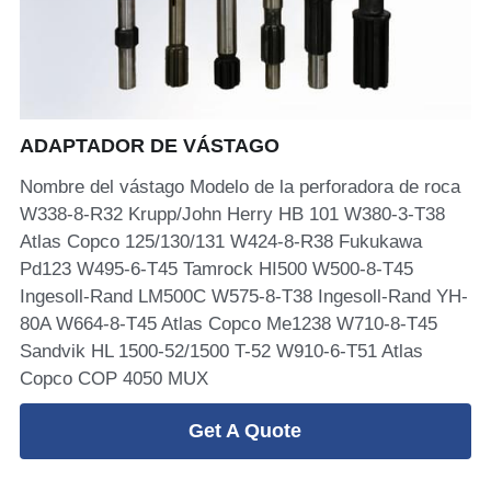
Herramientas de perforación con martillo
English
superior
Русский
Otros productos
ADAPTADOR DE VÁSTAGO
Nombre del vástago Modelo de la perforadora de roca
W338-8-R32 Krupp/John Herry HB 101 W380-3-T38
Atlas Copco 125/130/131 W424-8-R38 Fukukawa
Pd123 W495-6-T45 Tamrock HI500 W500-8-T45
Ingesoll-Rand LM500C W575-8-T38 Ingesoll-Rand YH-
80A W664-8-T45 Atlas Copco Me1238 W710-8-T45
Sandvik HL 1500-52/1500 T-52 W910-6-T51 Atlas
Copco COP 4050 MUX
Get A Quote