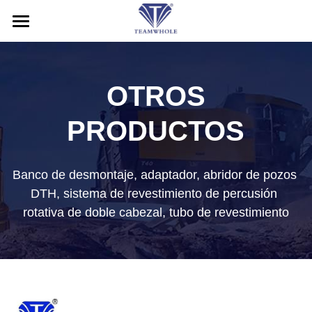
HOGAR
ACERCA DE
OTROS 
PRODUCTOS
PRODUCTOS
SERVICIO
Martillos DTH
Banco de desmontaje, adaptador, abridor de pozos 
Brocas DTH
NOTICIAS
Servicio posventa
DTH, sistema de revestimiento de percusión 
Tubos de perforación
Solicitud
CONTÁCTENOS
rotativa de doble cabezal, tubo de revestimiento
Sistema de perforación de revestimiento
Blog
Buscar
Herramientas de perforación RC
Exhibición
Español
Plataforma de perforación
Español