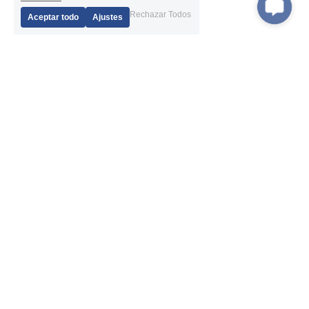
Rechazar Todos
Aceptar todo
Ajustes
Productos
Navegación
Martillo DTH
Sobre nosotros
Brocas DTH
Noticias
tubería de perforación
Servicio posventa
Sistema de carcasa 
Exhibición
excéntrica
Solicitud
Sistema de revestimiento con 
Contáctenos
brocas anulares
Martillo RC
Broca RC
Varilla RC
Broca de botón de rosca
Adaptador de vástago