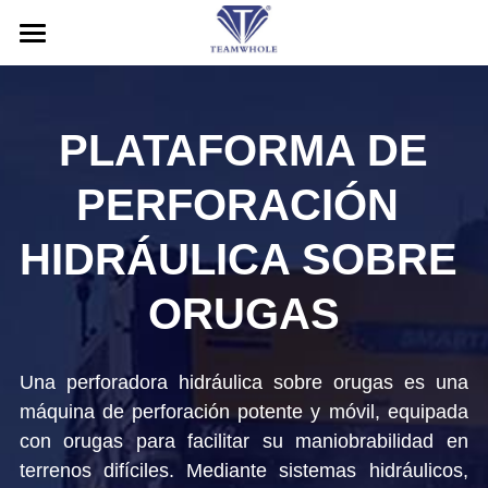
HOGAR
ACERCA DE
PLATAFORMA DE 
PRODUCTOS
PERFORACIÓN 
SERVICIO
Martillos DTH
HIDRÁULICA SOBRE 
Brocas DTH
NOTICIAS
Servicio posventa
ORUGAS
Tubos de perforación
Solicitud
CONTÁCTENOS
Sistema de perforación de revestimiento
Blog
Una perforadora hidráulica sobre orugas es una 
Buscar
máquina de perforación potente y móvil, equipada 
Herramientas de perforación RC
Exhibición
Español
con orugas para facilitar su maniobrabilidad en 
terrenos difíciles. Mediante sistemas hidráulicos, 
Plataforma de perforación
Español