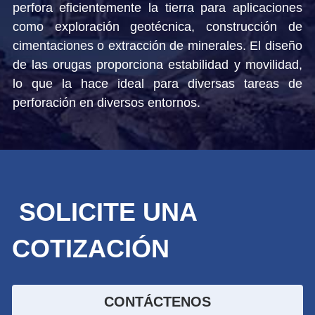
perfora eficientemente la tierra para aplicaciones 
Herramientas de perforación con martillo
como exploración geotécnica, construcción de 
English
superior
cimentaciones o extracción de minerales. El diseño 
Русский
de las orugas proporciona estabilidad y movilidad, 
Otros productos
lo que la hace ideal para diversas tareas de 
perforación en diversos entornos.
SOLICITE UNA 
COTIZACIÓN
CONTÁCTENOS