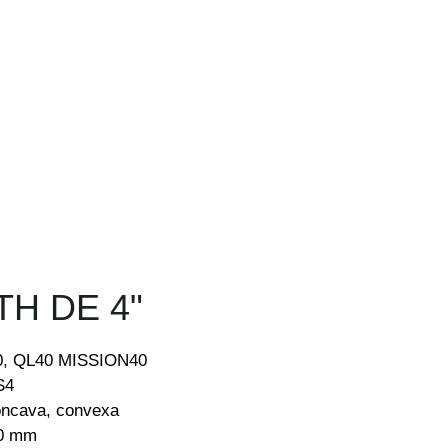
TH DE 4"
0, QL40 MISSION40
S4
cóncava, convexa
30 mm