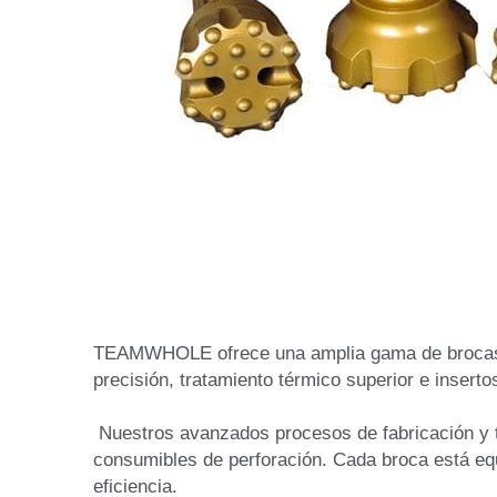
TEAMWHOLE ofrece una amplia gama de brocas dis
precisión, tratamiento térmico superior e inserto
 Nuestros avanzados procesos de fabricación y técnicas patentadas de tratamiento térmico garantizan un rendimiento constante y fiable en nuestros 
consumibles de perforación. Cada broca está equ
eficiencia. 